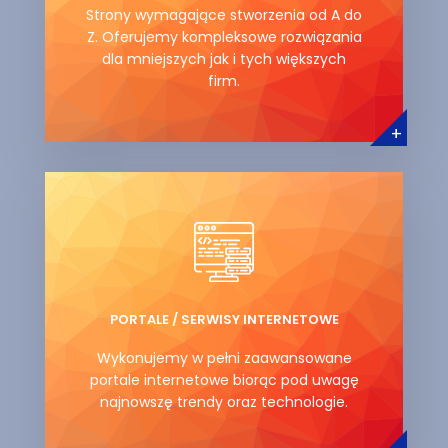
Strony wymagające stworzenia od A do
Z. Oferujemy kompleksowe rozwiązania
dla mniejszych jak i tych większych
firm.
+
PORTALE / SERWISY INTERNETOWE
Wykonujemy w pełni zaawansowane
portale internetowe biorąc pod uwagę
najnowszę trendy oraz technologie.