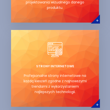
projektowania wizualnego danego
produktu.
+
STRONY INTERNETOWE
Profejsonalne strony internetowe na
każdą kieszeń zgodne z najnowszymi
trendami z wykorzystaniem
najlepszych technologii.
+