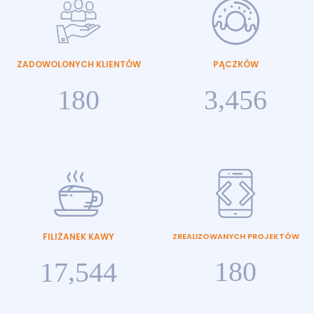
ZADOWOLONYCH KLIENTÓW
PĄCZKÓW
,
1
8
0
3
4
5
6
FILIŻANEK KAWY
ZREALIZOWANYCH PROJEKTÓW
,
1
8
0
1
7
5
4
4