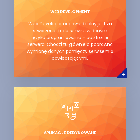
WEB DEVELOPMENT
Web Developer odpowiedzialny jest za
stworzenie kodu serwisu w danym
języku programowania – po stronie
serwera. Chodzi tu głównie o poprawną
wymianę danych pomiędzy serwisem a
odwiedzającymi.
+
APLIKACJE DEDYKOWANE