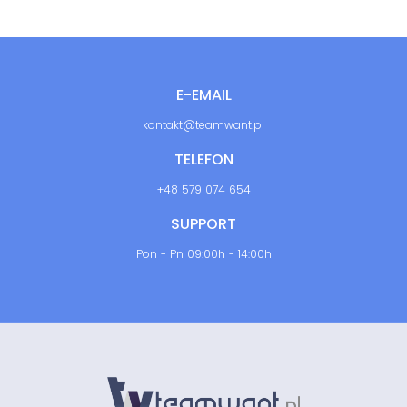
E-EMAIL
kontakt@teamwant.pl
TELEFON
+48 579 074 654
SUPPORT
Pon - Pn 09:00h - 14:00h